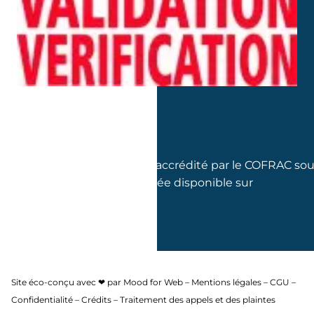
GLOBAL COUNCIL est accrédité par le COFRAC so
le numéro 3-2185 (portée disponible sur
www.cofrac.fr)
Site éco-conçu avec ❤ par
Mood for Web
–
Mentions légales
–
CGU
–
Confidentialité
–
Crédits
–
Traitement des appels et des plaintes