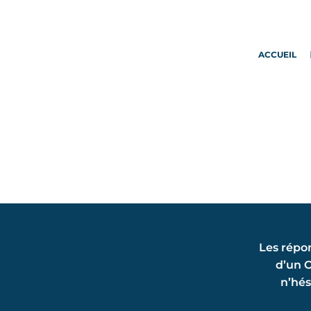
ACCUEIL
Les répon
d’un O
n’hés