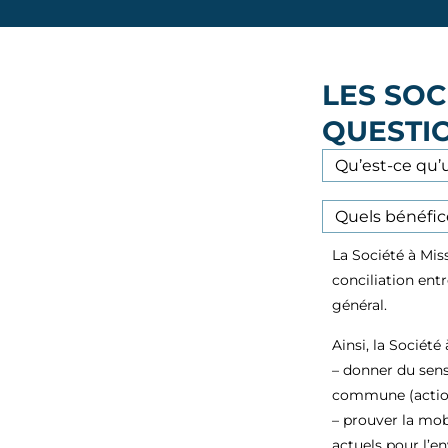
LES SOC
QUESTI
Qu’est-ce qu’
Quels bénéfice
La Société à Miss
conciliation ent
général.
Ainsi, la Société
– donner du sens
commune (actionn
– prouver la mo
actuels pour l’