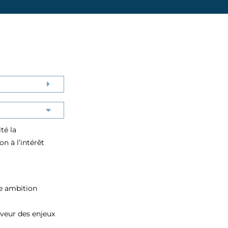
té la
n à l’intérêt
ne ambition
veur des enjeux