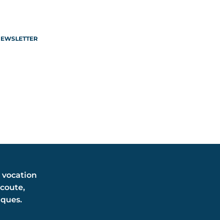
 NEWSLETTER
a vocation
écoute,
iques.