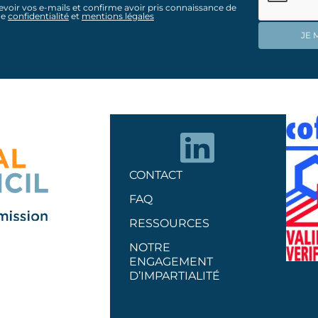
evoir vos e-mails et confirme avoir pris connaissance de
de
confidentialité
et
mentions légales
CONTACT
FAQ
RESSOURCES
NOTRE
ENGAGEMENT
D’IMPARTIALITÉ